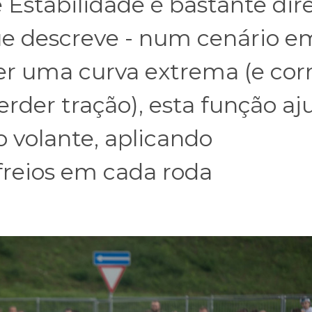
 Estabilidade é bastante dir
ue descreve - num cenário e
r uma curva extrema (e corr
erder tração), esta função aj
o volante, aplicando
reios em cada roda