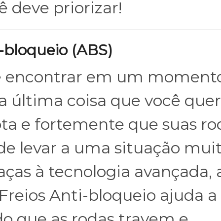
 deve priorizar!
i-bloqueio (ABS)
se encontrar em um moment
 a última coisa que você quer
upta e fortemente que suas ro
ode levar a uma situação mui
aças à tecnologia avançada, 
Freios Anti-bloqueio ajuda a
do que as rodas travem e