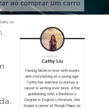
zar ao comprar um carro
Cathy Liu
,
AUTHOR
Cathy Liu
um
Having fallen in love with books
and storytelling at a young age,
Cathy has wanted to pursue a
career in writing ever since. After
graduating with a Bachelor’s
da.
Degree in English Literature, she
began a career at Rough Maps as