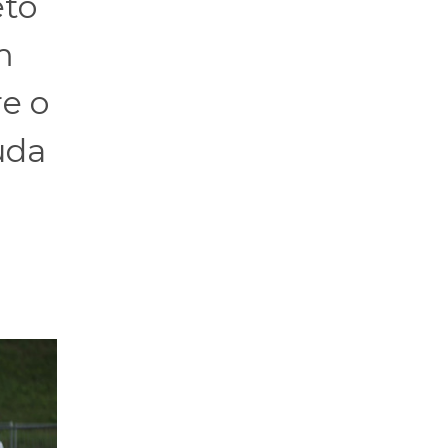
eto
m
e o
uda