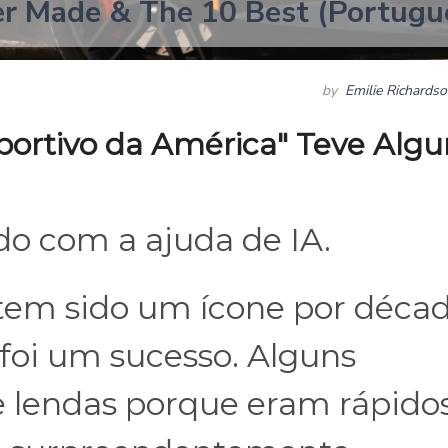
er Made & The 10 Best (Portugu
by
Emilie Richards
portivo da América" Teve Algu
ido com a ajuda de IA.
tem sido um ícone por décad
foi um sucesso. Alguns
 lendas porque eram rápidos