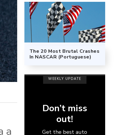
The 20 Most Brutal Crashes
In NASCAR (Portuguese)
WEEKLY UPDATE
Don’t miss
out!
a a
Get the best auto