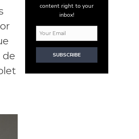
content right to your
s
inbox!
or
ue
 de
SUBSCRIBE
olet