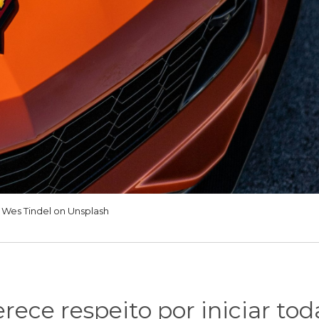
Wes Tindel on Unsplash
ece respeito por iniciar tod