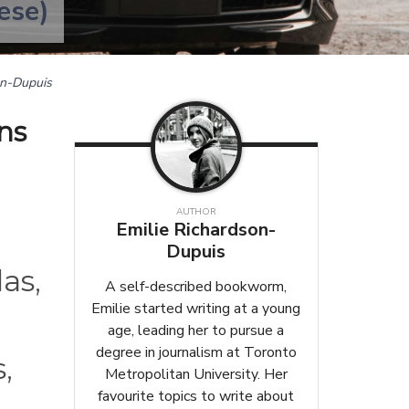
ese)
on-Dupuis
ns
AUTHOR
Emilie Richardson-
Dupuis
as,
A self-described bookworm,
Emilie started writing at a young
age, leading her to pursue a
degree in journalism at Toronto
,
Metropolitan University. Her
favourite topics to write about