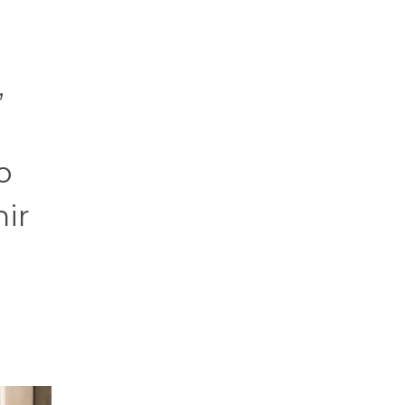
,
o
nir